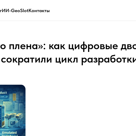
г
ИИ-GeoSlot
Контакты
го плена»: как цифровые дв
 сократили цикл разработк