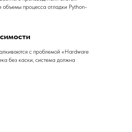
е объемы процесса отладки Python-
исимости
талкиваются с проблемой «Hardware
ека без каски, система должна