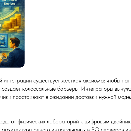
 интеграции существует жесткая аксиома: чтобы нап
о создает колоссальные барьеры. Интеграторы вынужд
тчики простаивают в ожидании доставки нужной модели
хода от физических лабораторий к цифровым двойник
 архитектуры одного из популярных в РФ серверов из