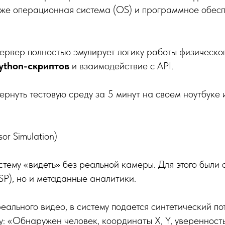
а же операционная система (OS) и программное обес
ервер полностью эмулирует логику работы физическог
ython-скриптов
и взаимодействие с API.
рнуть тестовую среду за 5 минут на своем ноутбуке 
or Simulation)
тему «видеть» без реальной камеры. Для этого были 
SP), но и метаданные аналитики.
еального видео, в систему подается синтетический п
у: «Обнаружен человек, координаты X, Y, уверенност