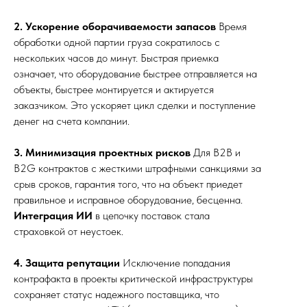
2. Ускорение оборачиваемости запасов
Время
обработки одной партии груза сократилось с
нескольких часов до минут. Быстрая приемка
Мои контакты
означает, что оборудование быстрее отправляется на
объекты, быстрее монтируется и актируется
igor@perepechenov.ru
заказчиком. Это ускоряет цикл сделки и поступление
денег на счета компании.
+7 (980) 459-15-76
Доступен для общения по телефону, электронной
3. Минимизация проектных рисков
Для B2B и
почте и в мессенджерах в рабочее время: Пн–Пт с
B2G контрактов с жесткими штрафными санкциями за
10:00 до 19:00
срыв сроков, гарантия того, что на объект приедет
правильное и исправное оборудование, бесценна.
Интеграция ИИ
в цепочку поставок стала
страховкой от неустоек.
4. Защита репутации
Исключение попадания
Игорь Перепеченов © 2026
Политика обработки персональных данных
контрафакта в проекты критической инфраструктуры
сохраняет статус надежного поставщика, что