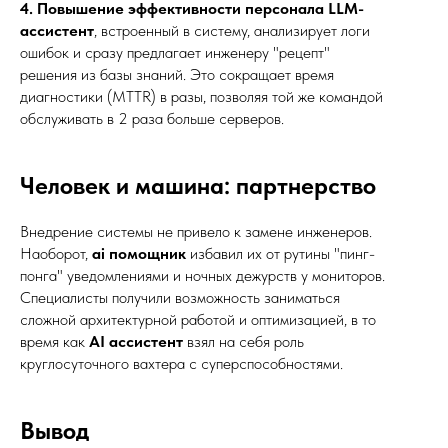
4. Повышение эффективности персонала
LLM-
ассистент
, встроенный в систему, анализирует логи
ошибок и сразу предлагает инженеру "рецепт"
решения из базы знаний. Это сокращает время
диагностики (MTTR) в разы, позволяя той же командой
обслуживать в 2 раза больше серверов.
Человек и машина: партнерство
Внедрение системы не привело к замене инженеров.
Мои контакты
Наоборот,
ai помощник
избавил их от рутины "пинг-
понга" уведомлениями и ночных дежурств у мониторов.
igor@perepechenov.ru
Специалисты получили возможность заниматься
сложной архитектурной работой и оптимизацией, в то
+7 (980) 459-15-76
время как
AI ассистент
взял на себя роль
круглосуточного вахтера с суперспособностями.
Доступен для общения по телефону, электронной
почте и в мессенджерах в рабочее время: Пн–Пт с
10:00 до 19:00
Вывод