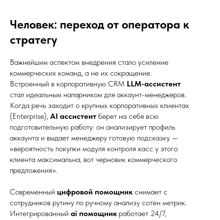
Человек: переход от оператора к
стратегу
Важнейшим аспектом внедрения стало усиление
коммерческих команд, а не их сокращение.
Встроенный в корпоративную CRM
LLM-ассистент
стал идеальным напарником для аккаунт-менеджеров.
Когда речь заходит о крупных корпоративных клиентах
(Enterprise),
AI ассистент
берет на себя всю
подготовительную работу: он анализирует профиль
аккаунта и выдает менеджеру готовую подсказку —
«вероятность покупки модуля контроля касс у этого
Мои контакты
клиента максимальна, вот черновик коммерческого
предложения».
igor@perepechenov.ru
Современный
цифровой помощник
снимает с
сотрудников рутину по ручному анализу сотен метрик.
+7 (980) 459-15-76
Интегрированный
ai помощник
работает 24/7,