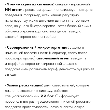
•
Чтение скрытых сигналов:
специализированный
ИИ агент
в реальном времени анализирует паттерны
поведения. Например, если клиент регулярно
использует функцию детекции движения в торговом
зале, но у него быстро переполняется базовый лимит
облачного хранилища, система делает вывод о
высокой вероятности апгрейда.
•
Своевременный микро-таргетинг:
в момент
наивысшей вовлеченности (например, сразу после
просмотра архива)
автономный агент
выводит в
интерфейсе персонализированный виджет с
предложением расширить тариф, демонстрируя расчет
выгоды.
•
Умная реактивация:
для пользователей, которые
давно не заходили в систему, работает
специализированный
ИИ бот
. Он формирует
персональные push-уведомления или email-рассылки,
предлагая протестировать новую аналитическую