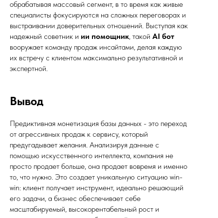
обрабатывая массовый сегмент, в то время как живые
Доступен для общения по телефону, электронной
почте и в мессенджерах в рабочее время: Пн–Пт с
специалисты фокусируются на сложных переговорах и
10:00 до 19:00
выстраивании доверительных отношений. Выступая как
надежный советник и
ии помощник
, такой
AI бот
вооружает команду продаж инсайтами, делая каждую
их встречу с клиентом максимально результативной и
экспертной.
Игорь Перепеченов © 2026
Политика обработки персональных данных
Вывод
Предиктивная монетизация базы данных - это переход
от агрессивных продаж к сервису, который
предугадывает желания. Анализируя данные с
помощью искусственного интеллекта, компания не
просто продает больше, она продает вовремя и именно
то, что нужно. Это создает уникальную ситуацию win-
win: клиент получает инструмент, идеально решающий
его задачи, а бизнес обеспечивает себе
масштабируемый, высокорентабельный рост и