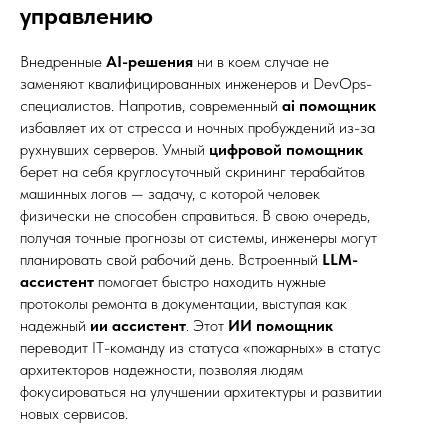
управлению
Внедренные
AI-решения
ни в коем случае не
заменяют квалифицированных инженеров и DevOps-
специалистов. Напротив, современный
ai помощник
избавляет их от стресса и ночных пробуждений из-за
рухнувших серверов. Умный
цифровой помощник
берет на себя круглосуточный скрининг терабайтов
машинных логов — задачу, с которой человек
Мои контакты
физически не способен справиться. В свою очередь,
получая точные прогнозы от системы, инженеры могут
igor@perepechenov.ru
планировать свой рабочий день. Встроенный
LLM-
ассистент
помогает быстро находить нужные
+7 (980) 459-15-76
протоколы ремонта в документации, выступая как
надежный
ии ассистент
. Этот
ИИ помощник
Доступен для общения по телефону, электронной
переводит IT-команду из статуса «пожарных» в статус
почте и в мессенджерах в рабочее время: Пн–Пт с
архитекторов надежности, позволяя людям
10:00 до 19:00
фокусироваться на улучшении архитектуры и развитии
новых сервисов.